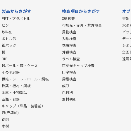
製品からさがす
検査項目からさがす
オプ
PET・プラボトル
X線検査
排出
ビン
可視光・赤外・紫外検査
水滴
飲料缶
異物検査
ピッ
ボトル缶
入味検査
デー
紙パック
巻締検査
シミ
樽
外観検査
全画
BIB
ラベル検査
遠隔
段ボール・箱・ケース
可視光キャップ検査
その他容器
印字検査
繊維・シート・ロール・鋼板
異種検査
枚葉・板材・鋼板
成形
金属・小物部品
色判別
空瓶・容器
素材判別
キャップ（単品・装着前）
液(充填前)
錠剤
木材