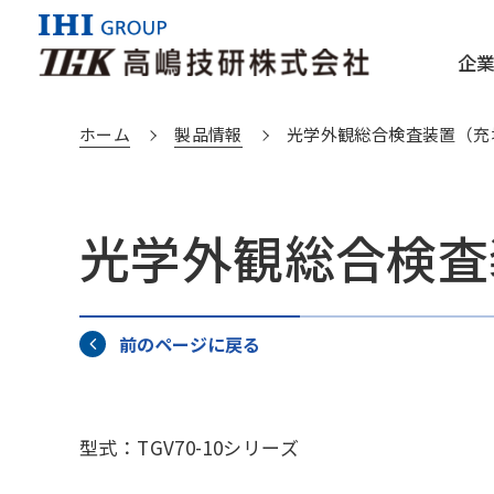
企
ホーム
製品情報
光学外観総合検査装置（充
企業情報TOP
製品情報TOP
光学外観総合検査
会社概要/電子公告
分野からさがす
健康経営
製品から
IHI
IHI検査
前のページに戻る
型式：TGV70-10シリーズ