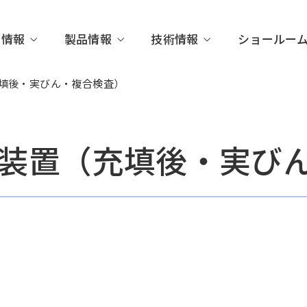
業情報
製品情報
技術情報
ショールー
填後・実びん・複合検査）
装置（充填後・実び
さがす
代表メッセージ
検査項目からさがす
計測