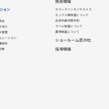
技術情報
ション
カラーラインセンサカメラ
エックス線検査について
近赤外線材質判別
除去
ラベル検査について
チ切り
異物検査について
タ管理
ュレーション
ショールーム匠の杜
像保存
採用情報
診断