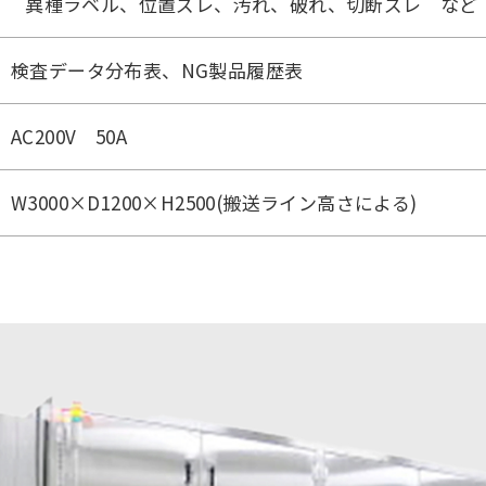
異種ラベル、位置ズレ、汚れ、破れ、切断ズレ など
検査データ分布表、NG製品履歴表
AC200V 50A
W3000×D1200×H2500(搬送ライン高さによる)