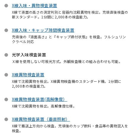
X線入味・異物検査装置
X線で液面の高さの測定判別と容器内沈殿異物を検出。充填直後検査の
新スタンダード。1分間に2,000本の検査能力。
X線入味・キャップ隙間検査装置
充填後の『液面高さ』と『キャップ締付状態』を検査。フルシュリン
クラベル対応
光学入味検査装置
Ｘ線を使用しない可視光方式。外観検査機との組み合わせも可能。
X線異物検査装置
X線で沈殿異物を検出。X線異物検査機のスタンダード機。1分間に
2,000本の検査能力。
X線異物検査装置(高解像度）
X線で沈殿異物を検出。高解像度仕様。
X線異物検査装置（垂直照射）
X線で搬送上方向から検査。充填後のカップ飲料・食品等の異物混入を
検査。