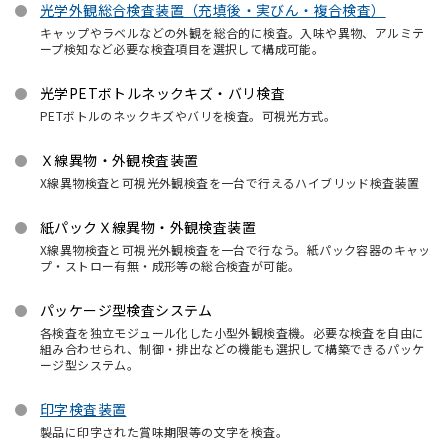
光学外観総合検査装置（充填後・実びん・複合検査）
キャップやラベルなどの外観を総合的に検査。入味や異物、アルミテ
ープ検知など必要な検査項目を選択して構成可能。
光学PETボトルネックキズ・バリ検査
PETボトルのネックキズやバリを検査。可視光方式。
Ｘ線異物・外観検査装置
X線異物検査と可視光外観検査を一台で行えるハイブリッド検査装置
紙パックＸ線異物・外観検査装置
X線異物検査と可視光外観検査を一台で行なう。紙パック容器のキャッ
プ・ストロー有無・成形等の総合検査が可能。
パッケージ型検査システム
各検査を独立モジュール化した小型外観検査機。必要な検査を自由に
組み合わせられ、制御・排出などの機能も選択して構築できるパッケ
ージ型システム。
印字検査装置
製品に印字された賞味期限等の文字を検査。