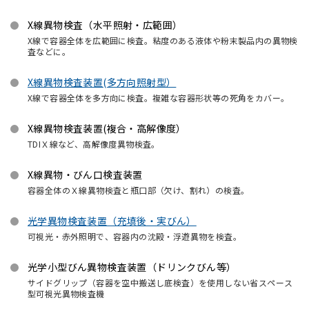
X線異物検査（水平照射・広範囲）
X線で容器全体を広範囲に検査。粘度のある液体や粉末製品内の異物検
査などに。
X線異物検査装置(多方向照射型）
X線で容器全体を多方向に検査。複雑な容器形状等の死角をカバー。
X線異物検査装置(複合・高解像度）
TDIＸ線など、高解像度異物検査。
X線異物・びん口検査装置
容器全体のＸ線異物検査と瓶口部（欠け、割れ）の検査。
光学異物検査装置（充填後・実びん）
可視光・赤外照明で、容器内の沈殿・浮遊異物を検査。
光学小型びん異物検査装置（ドリンクびん等）
サイドグリップ（容器を空中搬送し底検査）を使用しない省スペース
型可視光異物検査機