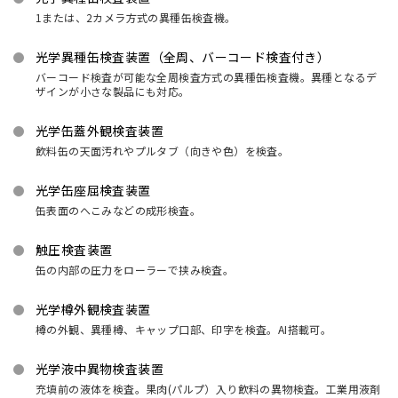
1または、2カメラ方式の異種缶検査機。
光学異種缶検査装置（全周、バーコード検査付き）
バーコード検査が可能な全周検査方式の異種缶検査機。異種となるデ
ザインが小さな製品にも対応。
光学缶蓋外観検査装置
飲料缶の天面汚れやプルタブ（向きや色）を検査。
光学缶座屈検査装置
缶表面のへこみなどの成形検査。
触圧検査装置
缶の内部の圧力をローラーで挟み検査。
光学樽外観検査装置
樽の外観、異種樽、キャップ口部、印字を検査。AI搭載可。
光学液中異物検査装置
充填前の液体を検査。果肉(パルプ）入り飲料の異物検査。工業用液剤