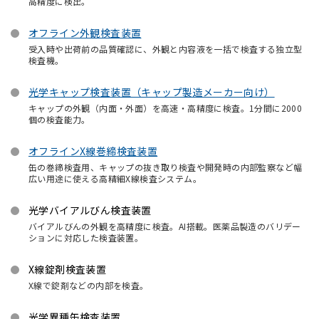
高精度に検出。
オフライン外観検査装置
受入時や出荷前の品質確認に、外観と内容液を一括で検査する独立型
検査機。
光学キャップ検査装置（キャップ製造メーカー向け）
キャップの外観（内面・外面）を高速・高精度に検査。1分間に2000
個の検査能力。
オフラインX線巻締検査装置
缶の巻締検査用、キャップの抜き取り検査や開発時の内部監察など幅
広い用途に使える高精細X線検査システム。
光学バイアルびん検査装置
バイアルびんの外観を高精度に検査。AI搭載。医薬品製造のバリデー
ションに対応した検査装置。
X線錠剤検査装置
X線で錠剤などの内部を検査。
光学異種缶検査装置