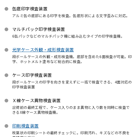
缶底印字検査装置
アルミ缶の底部にある印字を検査。缶底形状による文字歪みに対応。
マルチパック印字検査装置
6缶パックなどのマルチパック機に組み込むタイプの印字検査機。
光学ケース外観・成形検査装置
段ボールケースの外観・成形検査機。底部を含めた6面検査が可能。印
字、ホットメルト塗布など総合的に検査。
ケース印字検査装置
段ボールケースの印字を向きを変えずに一括で検査できる、4面対応の
印字検査装置
Ｘ線ケース異物検査装置
出荷前の最終工程で、ケース入りのまま異物と入り数を同時に検査で
きるX線ケース異物検査機。
印刷検査装置
枚葉状の印刷シートの最終チェックに。印刷汚れ、キズなどの不良を