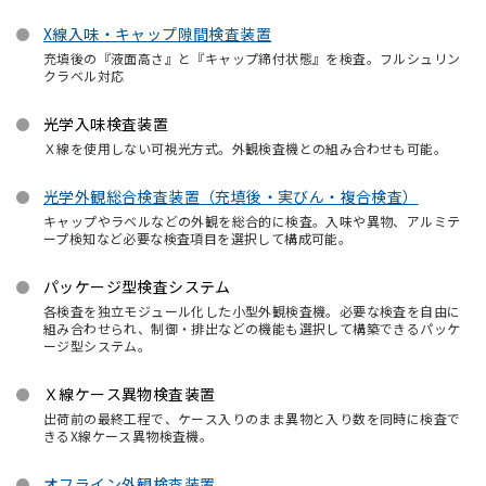
X線入味・キャップ隙間検査装置
充填後の『液面高さ』と『キャップ締付状態』を検査。フルシュリン
クラベル対応
光学入味検査装置
Ｘ線を使用しない可視光方式。外観検査機との組み合わせも可能。
光学外観総合検査装置（充填後・実びん・複合検査）
キャップやラベルなどの外観を総合的に検査。入味や異物、アルミテ
ープ検知など必要な検査項目を選択して構成可能。
パッケージ型検査システム
各検査を独立モジュール化した小型外観検査機。必要な検査を自由に
組み合わせられ、制御・排出などの機能も選択して構築できるパッケ
ージ型システム。
Ｘ線ケース異物検査装置
出荷前の最終工程で、ケース入りのまま異物と入り数を同時に検査で
きるX線ケース異物検査機。
オフライン外観検査装置